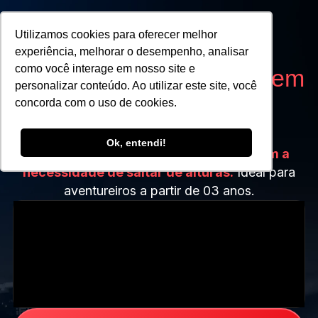
Utilizamos cookies para oferecer melhor
experiência, melhorar o desempenho, analisar
como você interage em nosso site e
Procurando
o que fazer em
personalizar conteúdo. Ao utilizar este site, você
SP
aos domingos?
concorda com o uso de cookies.
CONHEÇA A iFLY BRAZIL
Ok, entendi!
Uma aventura segura e emocionante,
sem a
necessidade de saltar de alturas.
Ideal para
aventureiros a partir de 03 anos.