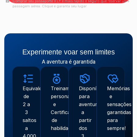
Comprar seu passaporte iFLY é mais rápido e seguro que reservar uma
passagem aérea. Clique e garanta seu lugar
Experimente voar sem limites
A aventura é garantida
Equivale
Treinamento
Disponível
Memórias
de
personalizado
para
e
2 a
e
aventureiros
sensações
3
Certificado
a
garantidas
saltos
de
partir
para
a
habilidades
dos
sempre!
4.000
3