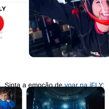
LY
ue
ar
Sinta a emoção de
voar na iFLY: