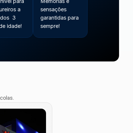
nível para
Memórias e
ureiros a
sensações
r dos 3
garantidas para
de idade!
sempre!
colas.