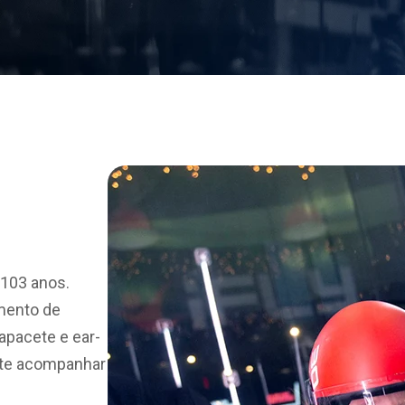
103 anos.
mento de
pacete e ear-
i te acompanhar