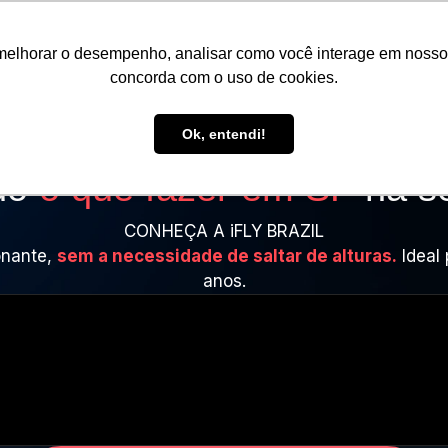
melhorar o desempenho, analisar como você interage em nosso sit
concorda com o uso de cookies.
Ok, entendi!
do
o que fazer em SP
na se
CONHEÇA A iFLY BRAZIL
onante,
sem a necessidade de saltar de alturas.
Ideal 
anos.