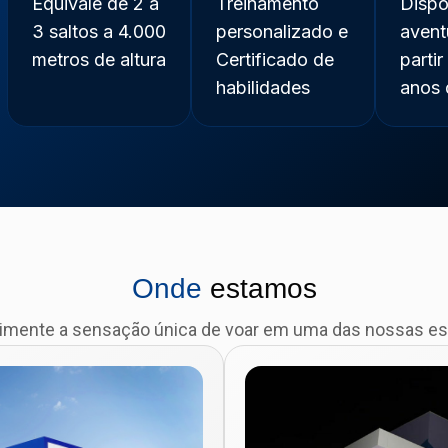
Equivale de 2 a
Treinamento
Dispo
3 saltos a 4.000
personalizado e
avent
metros de altura
Certificado de
parti
habilidades
anos 
Onde
estamos
imente a sensação única de voar em uma das nossas es