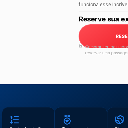
funciona esse incrível
Reserve sua ex
RES
Comprar seu passaport
reservar uma passagem