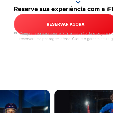
Reserve sua experiência com a iF
RESERVAR AGORA
Comprar seu passaporte iFLY é mais rápido e seguro q
reservar uma passagem aérea. Clique e garanta seu lug