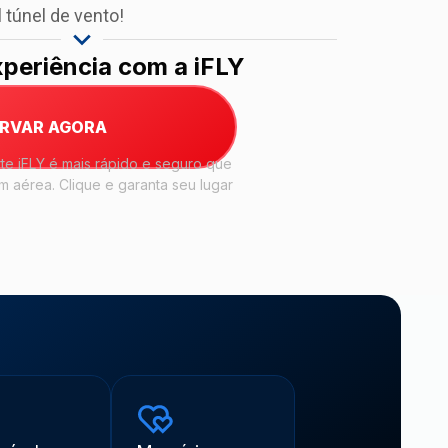
 túnel de vento!
periência com a iFLY
ERVAR AGORA
e iFLY é mais rápido e seguro que
 aérea. Clique e garanta seu lugar