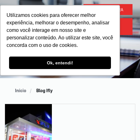
COMPRE AGORA
Utilizamos cookies para oferecer melhor
Utilizamos cookies para oferecer melhor
experiência, melhorar o desempenho, analisar
experiência, melhorar o desempenho, analisar
ACESSO
ATLETA
como você interage em nosso site e
como você interage em nosso site e
Blog Ifly
personalizar conteúdo. Ao utilizar este site, você
personalizar conteúdo. Ao utilizar este site, você
concorda com o uso de cookies.
concorda com o uso de cookies.
Ok, entendi!
Ok, entendi!
" alt="Blog Ifly">
Início
Blog Ifly