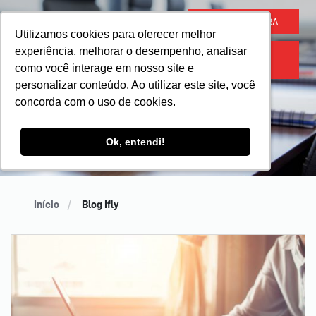
COMPRE AGORA
Utilizamos cookies para oferecer melhor
Utilizamos cookies para oferecer melhor
experiência, melhorar o desempenho, analisar
experiência, melhorar o desempenho, analisar
ACESSO
ATLETA
como você interage em nosso site e
como você interage em nosso site e
Blog Ifly
personalizar conteúdo. Ao utilizar este site, você
personalizar conteúdo. Ao utilizar este site, você
concorda com o uso de cookies.
concorda com o uso de cookies.
Ok, entendi!
Ok, entendi!
" alt="Blog Ifly">
Início
Blog Ifly